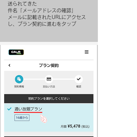
送られてきた
件名「メールアドレスの確認」
メールに記載されたURLにアクセス
​し、プラン契約に進むをタップ