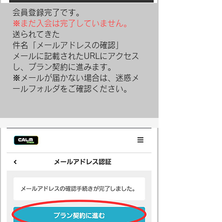
会員登録完了です。
※まだ入会は完了していません。
送られてきた
件名「メールアドレスの確認」
メールに記載されたURLにアクセス
​し、プラン契約に進みます。
​※メールが届かない場合は、迷惑メ
ールフォルダをご確認ください。