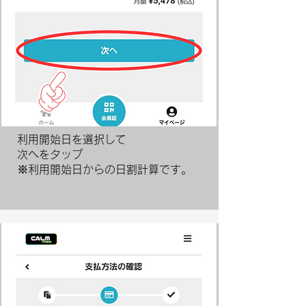
利用開始日を選択して
​次へをタップ
​※利用開始日からの日割計算です。