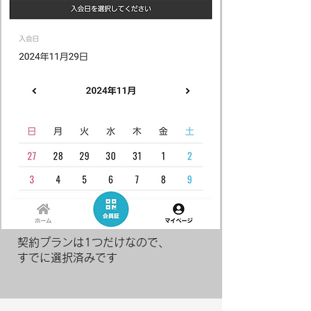
契約プランは1つだけなので、
すでに選択済みです