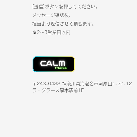
[
送信]ボタンを押してください。
メッセージ確認後、
担当より返信させて頂きます。
※2〜3営業日以内​
〒243-0433 神奈川県海老名市河原口1-27-12
ラ・グラース厚木駅前1F