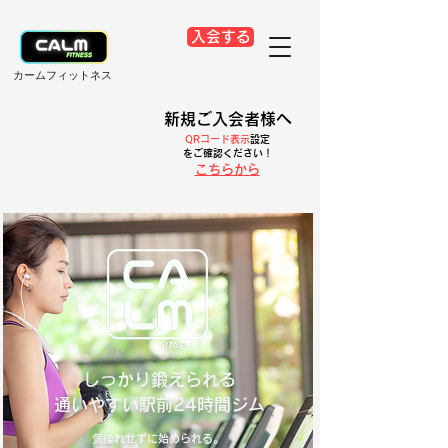
入会する
​カームフィットネス
新規ご入会者様へ
QRコード表示
設定
​をご確認ください！
こちらから
しっかり鍛えられる
​通いやすい駅前24時間ジム
気後れせずに始められる。