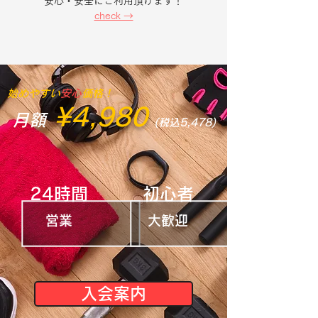
安心・安全にご利用頂けます！
check →
始めやすい
安心
価格！
¥4,980
​月額
(税込5,478)
24時間
初心者
​営業
大​歓迎
入会案内