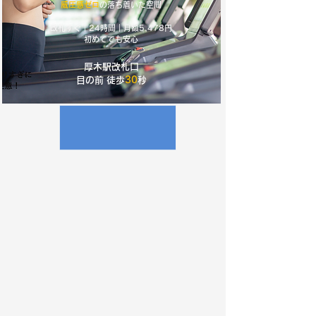
​威圧感ゼロ
の落ち着いた空間
改札すぐ
｜24時間｜月額5,478円
​初めてでも安心
厚木駅改札口
目の前 ​徒歩
30
秒