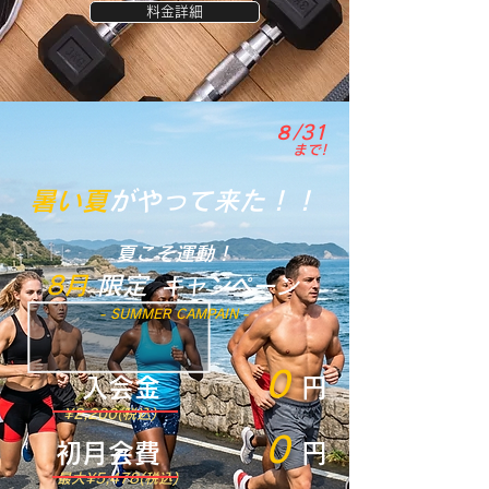
料金詳細
８/31
まで!
暑い夏
がやって来た！！
夏こそ運動！
8月
​限定
キャンペーン
- SUMMER CAMPAIN -
0
入会金
円
¥2,200(税込)
0
初月会費
円
最大¥5,478(税込)