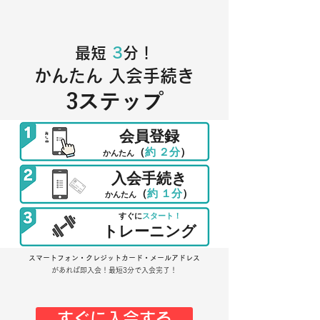
​最短
3
分！
かんたん 入会手続き
3ステップ
​会員登録
（
約 ２分
）
​かんたん
入会手続き
（
約 １分
）
​かんたん
すぐに
スタート！
トレーニング
スマートフォン
・クレジットカード
・メールアドレス
があれば即入会！最短3分で入会完了！
すぐに入会する